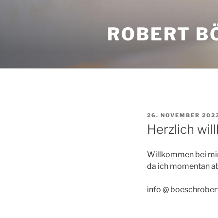
Zum
Inhalt
ROBERT B
springen
VERÖFFENTLICHT
26. NOVEMBER 202
AM
Herzlich wi
Willkommen bei mi
da ich momentan ab
info @ boeschrobert