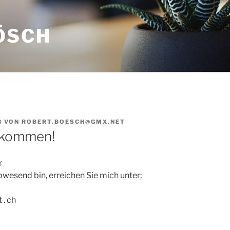
ÖSCH
3
VON
ROBERT.BOESCH@GMX.NET
llkommen!
r
wesend bin, erreichen Sie mich unter;
 . ch